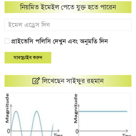
নিয়মিত ইমেইল পেতে যুক্ত হতে পারেন
প্রাইভেসি পলিসি দেখুন এবং অনুমতি দিন
লিখেছেন সাইফুর রহমান