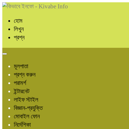
হোম
লিখুন
প্রশ্ন
মূলপাতা
প্রশ্ন করুন
পরামর্শ
ইন্টারনেট
লাইফ স্টাইল
বিজ্ঞান-প্রযুক্তি
মোবাইল ফোন
নির্দেশিকা