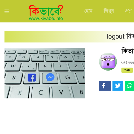
হোম
লিখুন
প্রশ্ন
logout
বি
কিভা
6 বছ
তথ্য