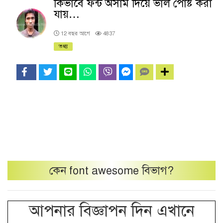
কিভাবে ফন্ট অসাম দিয়ে ভাল পোষ্ট করা
যায়…
12 বছর আগে
4837
তথ্য
কেন
font awesome
বিভাগ?
আপনার বিজ্ঞাপন দিন এখানে