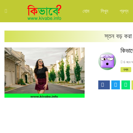
হোম
লিখুন
প্রশ্ন
স্তন বড় করা
কিভাব
6 বছর 
তথ্য