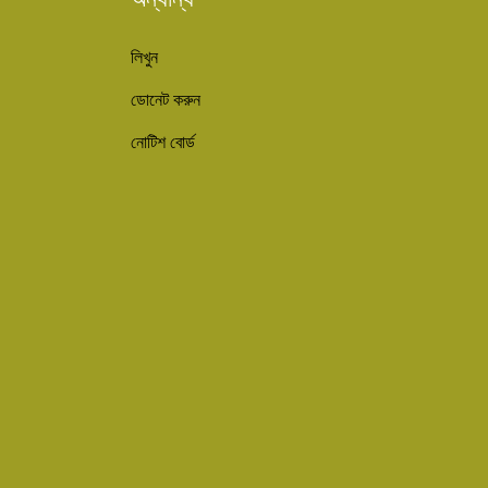
লিখুন
ডোনেট করুন
নোটিশ বোর্ড