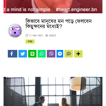
কিভাবে মানুষের মন পড়ে ফেলবেন
কিছুক্ষনের মধ্যেই?
11 বছর আগে
46862
তথ্য