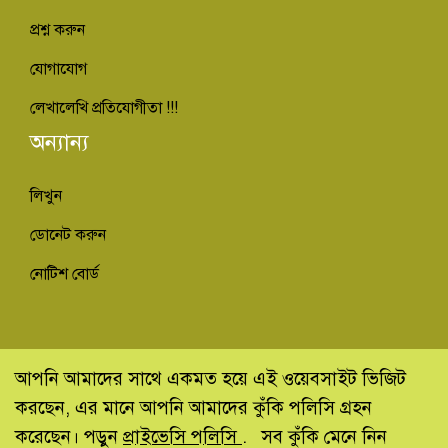
প্রশ্ন করুন
যোগাযোগ
লেখালেখি প্রতিযোগীতা !!!
অন্যান্য
লিখুন
ডোনেট করুন
নোটিশ বোর্ড
© কিভাবে ইনফো - Kivabe Info 2013-2022
আপনি আমাদের সাথে একমত হয়ে এই ওয়েবসাইট ভিজিট
করছেন, এর মানে আপনি আমাদের কুঁকি পলিসি গ্রহন
Developed by:
Behostweb.com
করেছেন। পড়ুন
প্রাইভেসি পলিসি
.
সব কুঁকি মেনে নিন