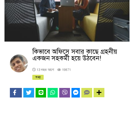
কিভাবে অফিসে সবার কাছে গ্রহনীয়
একজন সহকর্মী হয়ে উঠবেন!
13 বছর আগে
19871
তথ্য