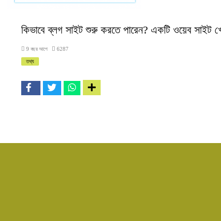
কিভাবে ব্লগ সাইট শুরু করতে পারেন? একটি ওয়েব সাইট খো
9 বছর আগে
6287
তথ্য
ইউজার ন
আপনার 