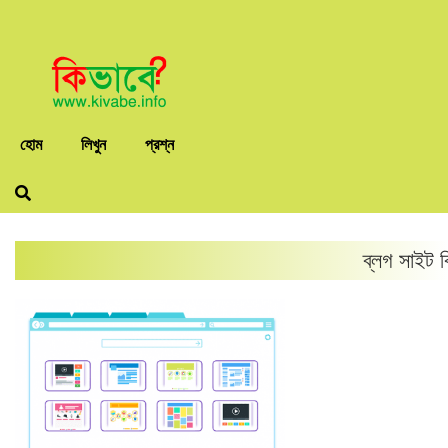
হোম
লিখুন
প্রশ্ন
ব্লগ সাইট
ব