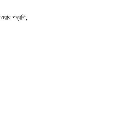
েওয়ার পদ্ধতি,