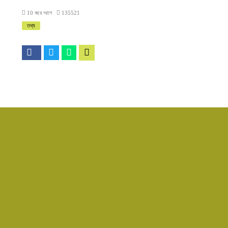
10 বছর আগে
135521
তথ্য
ইউজার ন
আপনার 