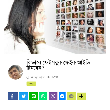
কিভাবে ফেইসবুক ফেইক আইডি
চিনবেন?
10 বছর আগে
49559
তথ্য