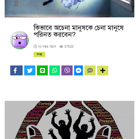
কিভাবে অচেনা মানুষকে চেনা মানুষে
পরিনত করবেন?
10 বছর আগে
57922
তথ্য