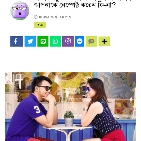
আপনাকে রেস্পেক্ট করেন কি-না?
10 বছর আগে
51598
তথ্য