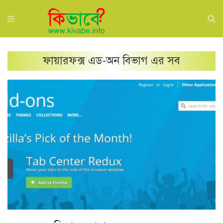
ফায়ারফক্স এড-অন
বিভাগ এর সব