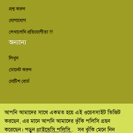
প্রশ্ন করুন
যোগাযোগ
লেখালেখি প্রতিযোগীতা !!!
অন্যান্য
লিখুন
ডোনেট করুন
নোটিশ বোর্ড
© কিভাবে ইনফো - Kivabe Info 2013-2022
আপনি আমাদের সাথে একমত হয়ে এই ওয়েবসাইট ভিজিট
করছেন, এর মানে আপনি আমাদের কুঁকি পলিসি গ্রহন
Developed by:
Behostweb.com
করেছেন। পড়ুন
প্রাইভেসি পলিসি
.
সব কুঁকি মেনে নিন