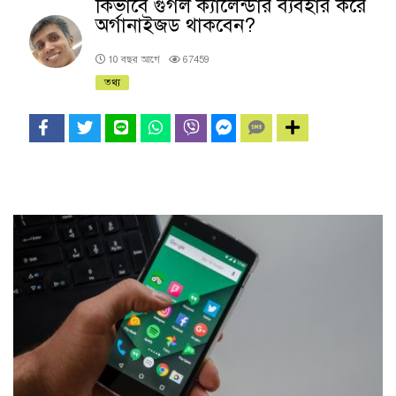
কিভাবে গুগল ক্যালেন্ডার ব্যবহার করে
অর্গানাইজড থাকবেন?
10 বছর আগে
67459
তথ্য