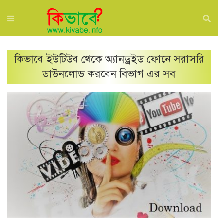
কিভাবে ইউটিউব থেকে অ্যানড্রইড ফোনে সরাসরি
ডাউনলোড করবেন
বিভাগ এর সব