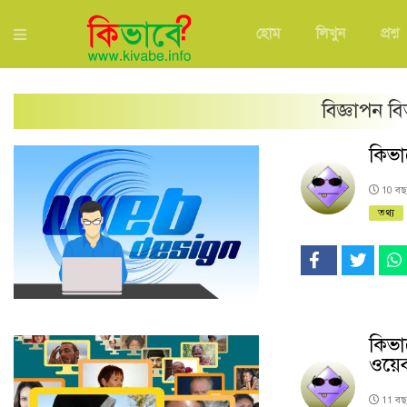
হোম
লিখুন
প্রশ্ন
বিজ্ঞাপন
বি
কিভা
10 ব
তথ্য
কিভা
ওয়ে
11 ব