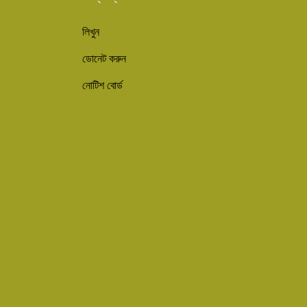
লিখুন
ডোনেট করুন
নোটিশ বোর্ড