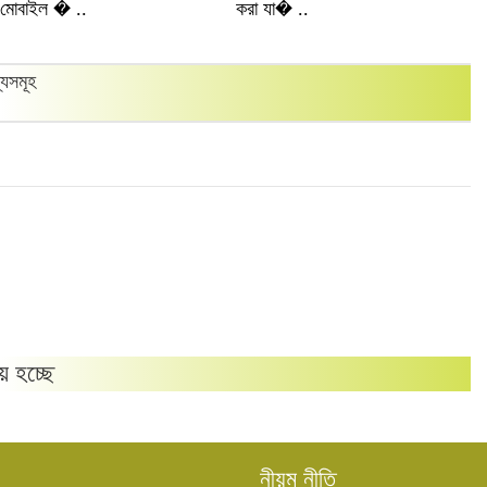
মোবাইল � ..
করা যা� ..
সত
্যসমূহ
য় হচ্ছে
নীয়ম নীতি