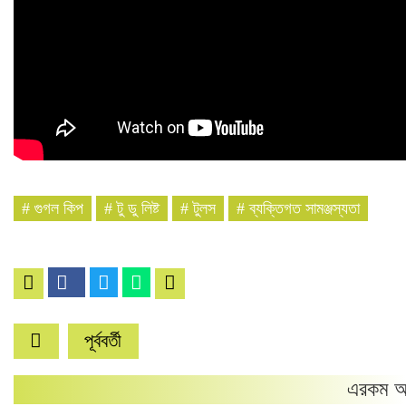
#
গুগল কিপ
#
টু ডু লিষ্ট
#
টুলস
#
ব্যক্তিগত সামঞ্জস্যতা
পূর্ববর্তী
এরকম আ