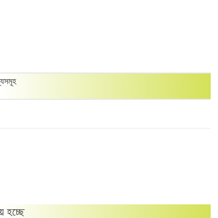
্যসমূহ
য় হচ্ছে