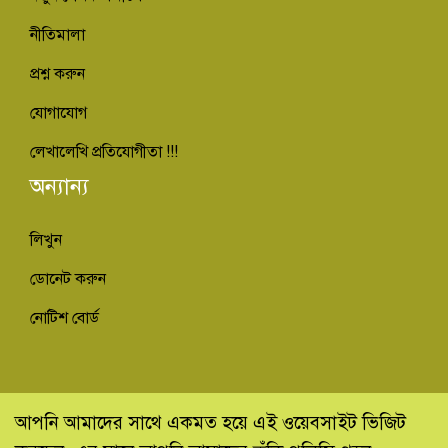
নীতিমালা
প্রশ্ন করুন
যোগাযোগ
লেখালেখি প্রতিযোগীতা !!!
অন্যান্য
লিখুন
ডোনেট করুন
নোটিশ বোর্ড
© কিভাবে ইনফো - Kivabe Info 2013-2022
আপনি আমাদের সাথে একমত হয়ে এই ওয়েবসাইট ভিজিট