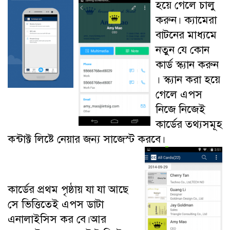
হয়ে গেলে চালু
করুন। ক্যামেরা
বাটনের মাধ্যমে
নতুন যে কোন
কার্ড স্ক্যান করুন
। স্ক্যান করা হয়ে
গেলে এপস
নিজে নিজেই
কার্ডের তথ্যসমূহ
কন্টাক্ট লিষ্টে নেয়ার জন্য সাজেস্ট করবে।
কার্ডের প্রথম পৃষ্ঠায় যা যা আছে
সে ভিত্তিতেই এপস ডাটা
এনালাইসিস কর বে।আর