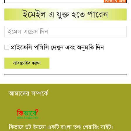
ইমেইল এ যুক্ত হতে পারেন
প্রাইভেসি পলিসি দেখুন এবং অনুমতি দিন
আমাদের সম্পর্কে
কিভাবে ডট ইনফো একটি বাংলা তথ্য শেয়ারিং সাইট।