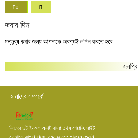
0
জবাব দিন
মন্তুব্য করার জন্য আপনাকে অবশ্যই
লগিন
করতে হবে
জনপ্রি
আমাদের সম্পর্কে
কিভাবে ডট ইনফো একটি বাংলা তথ্য শেয়ারিং সাইট।
এএখানে আপনি নিজে যেমন জানতে পারবেন তেমনি