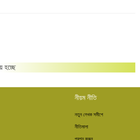
য় হচ্ছে
নীয়ম নীতি
নতুন লেখক সমীপে
নীতিমালা
প্রশ্ন করুন