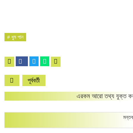
#
ধুম পান
পূর্ববর্তী
এরকম আরো তথ্য যুক্ত কর
মন্তব