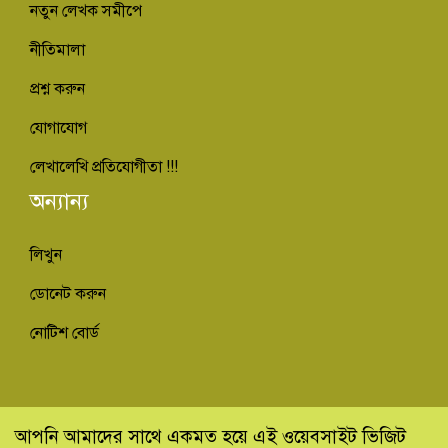
নতুন লেখক সমীপে
নীতিমালা
প্রশ্ন করুন
যোগাযোগ
লেখালেখি প্রতিযোগীতা !!!
অন্যান্য
লিখুন
ডোনেট করুন
নোটিশ বোর্ড
© কিভাবে ইনফো - Kivabe Info 2013-2022
আপনি আমাদের সাথে একমত হয়ে এই ওয়েবসাইট ভিজিট