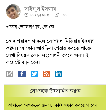
সাইফুল ইসলাম
13 বছর আগে
|
178
ওয়েব ডেভেলপার, লেখক
কোন পরামর্শ থাকলে সোশ্যাল মিডিয়ায় ইনবক্স
করুন। যে কোন আইডিয়া শেয়ার করতে পারেন।
লেখা বিষয়ক কোন সংশোধনী পেলে অবশ্যই
কমেন্টে জানাবেন।
লেখককে উৎসাহিত করুন
আমাদের লেখকদের জন্য চা কফি অফার করতে পারেন।