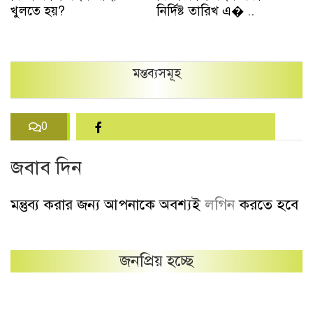
খুলতে হয়?
নির্দিষ্ট তারিখ এ� ..
খ
..
মন্তব্যসমূহ
0
জবাব দিন
মন্তুব্য করার জন্য আপনাকে অবশ্যই
লগিন
করতে হবে
জনপ্রিয় হচ্ছে