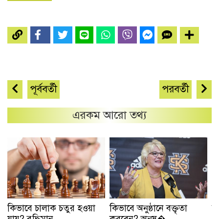
পূর্ববর্তী
পরবর্তী
এরকম আরো তথ্য
কিভাবে চালাক চতুর হওয়া
কিভাবে অনুষ্ঠানে বক্তৃতা
কি
যায়? বুদ্ধিমান ..
করবেন? অনুষ� ..