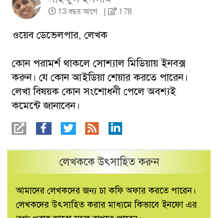
13 বছর আগে
|
178
ওয়েব ডেভেলপার, লেখক
কোন পরামর্শ থাকলে সোশ্যাল মিডিয়ায় ইনবক্স
করুন। যে কোন আইডিয়া শেয়ার করতে পারেন।
লেখা বিষয়ক কোন সংশোধনী পেলে অবশ্যই
কমেন্টে জানাবেন।
লেখককে উৎসাহিত করুন
আমাদের লেখকদের জন্য চা কফি অফার করতে পারেন।
লেখকদের উৎসাহিত করার মাধ্যমে কিভাবে ইনফো এর