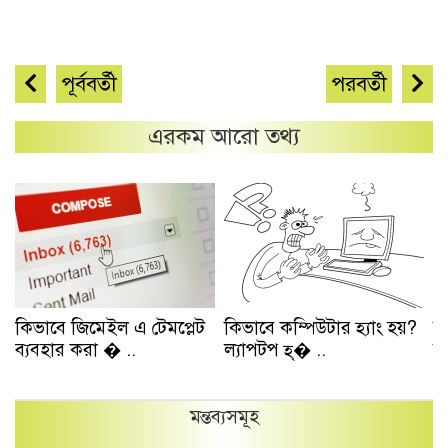
পূর্ববর্তী
পরবর্তী
এরকম আরো তথ্য
কিভাবে জিমেইল এ টেমপ্লেট
কিভাবে কম্পিউটার হ্যাং হয়?
ক
ব্যবহার করা � ..
ল্যাপটপ হ্� ..
ডি
মন্তব্যসমূহ