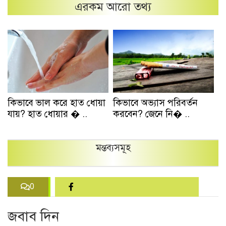
এরকম আরো তথ্য
কিভাবে ভাল করে হাত ধোয়া
কিভাবে অভ্যাস পরিবর্তন
যায়? হাত ধোয়ার � ..
করবেন? জেনে নি� ..
মন্তব্যসমূহ
0
জবাব দিন