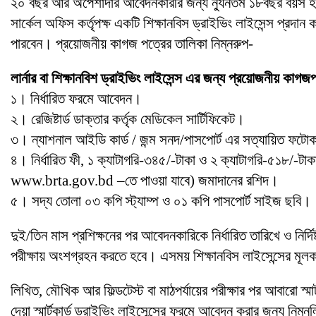
২০ বছর আর অপেশাদার আবেদনকারীর জন্য ন্যুনতম ১৮বছর বয়স হ
সার্কেল অফিস কর্তৃপক্ষ একটি শিক্ষানবিস ড্রাইভিং লাইসেন্স প্রদ
পারবেন। প্রয়োজনীয় কাগজ পত্রের তালিকা নিম্নরুপ-
লার্নার বা শিক্ষানবিশ ড্রাইভিং লাইসেন্স এর জন্য প্রয়োজনীয় কাগজ
১। নির্ধারিত ফরমে আবেদন।
২। রেজিষ্টার্ড ডাক্তার কর্তৃক মেডিকেল সার্টিফিকেট।
৩। ন্যাশনাল আইডি কার্ড / জন্ম সনদ/পাসপোর্ট এর সত্যায়িত ফট
৪। নির্ধারিত ফী, ১ ক্যাটাগরি-৩৪৫/-টাকা ও ২ ক্যাটাগরি-৫১৮/-টাকা
www.brta.gov.bd –তে পাওয়া যাবে) জমাদানের রশিদ।
৫। সদ্য তোলা ০৩ কপি স্ট্যাম্প ও ০১ কপি পাসপোর্ট সাইজ ছবি।
দুই/তিন মাস প্রশিক্ষনের পর আবেদনকারিকে নির্ধারিত তারিখে ও নির্
পরীক্ষায় অংশগ্রহন করতে হবে। এসময় শিক্ষানবিস লাইসেন্সের মূল
লিখিত, মৌখিক আর ফিল্ডটেস্ট বা মাঠপর্যায়ের পরীক্ষার পর আবারো স্
দেয়া স্মার্টকার্ড ড্রাইভিং লাইসেন্সের ফরমে আবেদন করার জন্য নিম