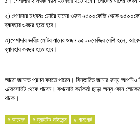
১। পেশাদার হালকাঃ বয়স ২০বছর হতে হবে। মোটোর যানের ওজন
২) পেশাদার মধ্যমঃ মোটর যানের ওজন ২৫০০কেজি থেকে ৬৫০০কেজি 
ব্যাবহার ৩বছর হতে হবে।
৩)পেশাদার ভারীঃ মোটর যানের ওজন ৬৫০০কেজির বেশি হলে, আবেদন
ব্যাবহার ৩বছর হতে হবে।
আরো জানতে প্রশ্ন করতে পারেন। বিস্তারিত জানার জন্য আপনিও 
ওয়েবসাইট থেকে পাবেন। কখনোই কর্মকর্তা ছাড়া অন্য কোন লোকের সা
থাকে।
#
আবেদন
#
ড্রাইভিং লাইসেন্স
#
পাসপোর্ট