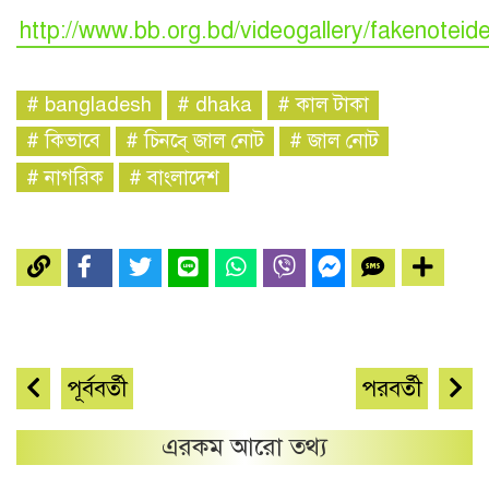
http://www.bb.org.bd/videogallery/fakenoteide
#
bangladesh
#
dhaka
#
কাল টাকা
#
কিভাবে
#
চিনবে্‌ জাল নোট
#
জাল নোট
#
নাগরিক
#
বাংলাদেশ
পূর্ববর্তী
পরবর্তী
এরকম আরো তথ্য