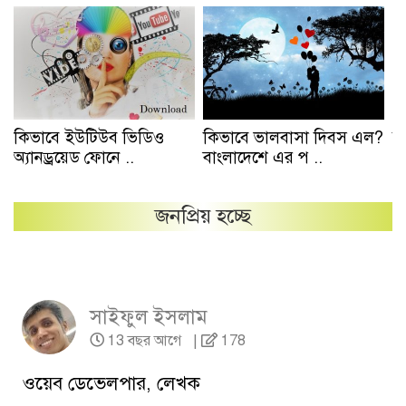
কিভাবে ইউটিউব ভিডিও
কিভাবে ভালবাসা দিবস এল?
ক
অ্যানড্রয়েড ফোনে ..
বাংলাদেশে এর প ..
ল
জনপ্রিয় হচ্ছে
সাইফুল ইসলাম
13 বছর আগে
|
178
ওয়েব ডেভেলপার, লেখক