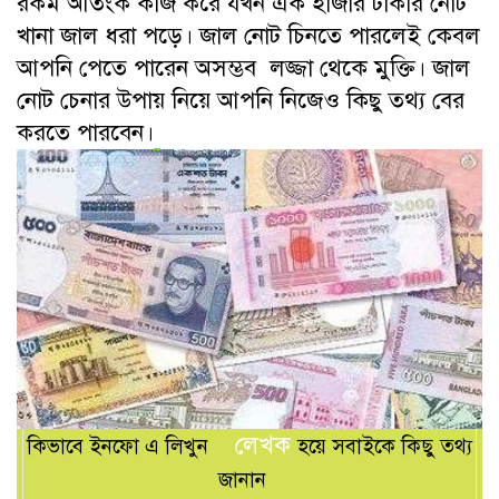
রকম আতংক কাজ করে যখন এক হাজার টাকার নোট
খানা জাল ধরা পড়ে। জাল নোট চিনতে পারলেই কেবল
আপনি পেতে পারেন অসম্ভব লজ্জা থেকে মুক্তি। জাল
নোট চেনার উপায় নিয়ে আপনি নিজেও কিছু তথ্য বের
করতে পারবেন।
লেখক
কিভাবে ইনফো এ লিখুন
হয়ে সবাইকে কিছু তথ্য
জানান