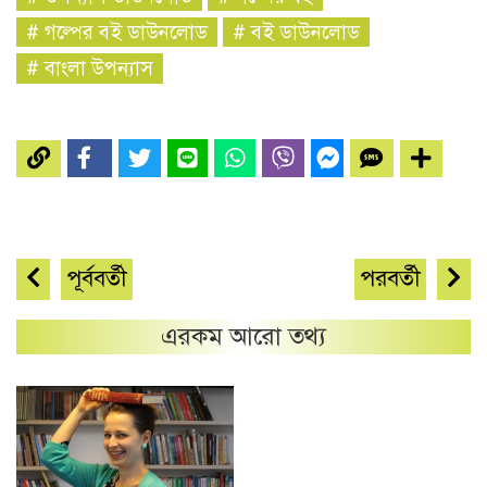
#
গল্পের বই ডাউনলোড
#
বই ডাউনলোড
#
বাংলা উপন্যাস
পূর্ববর্তী
পরবর্তী
এরকম আরো তথ্য