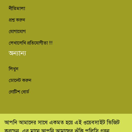
নীতিমালা
প্রশ্ন করুন
যোগাযোগ
লেখালেখি প্রতিযোগীতা !!!
অন্যান্য
লিখুন
ডোনেট করুন
নোটিশ বোর্ড
© কিভাবে ইনফো - Kivabe Info 2013-2022
আপনি আমাদের সাথে একমত হয়ে এই ওয়েবসাইট ভিজিট
করছেন, এর মানে আপনি আমাদের কুঁকি পলিসি গ্রহন