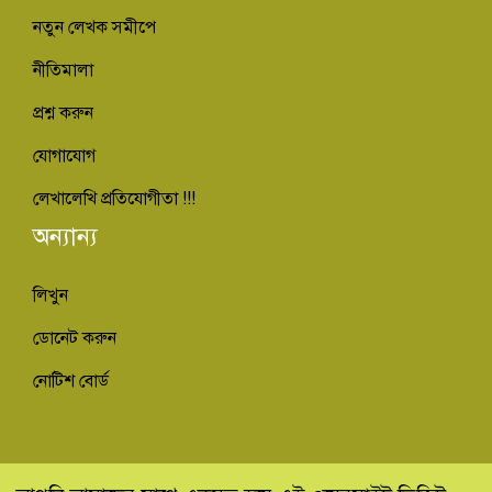
নতুন লেখক সমীপে
নীতিমালা
প্রশ্ন করুন
যোগাযোগ
লেখালেখি প্রতিযোগীতা !!!
অন্যান্য
লিখুন
ডোনেট করুন
নোটিশ বোর্ড
© কিভাবে ইনফো - Kivabe Info 2013-2022