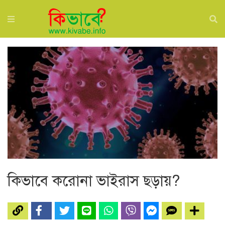
কিভাবে করোনা ভাইরাস ছড়ায়?