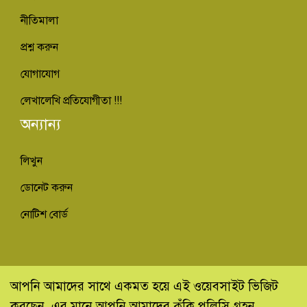
নীতিমালা
প্রশ্ন করুন
যোগাযোগ
লেখালেখি প্রতিযোগীতা !!!
অন্যান্য
লিখুন
ডোনেট করুন
নোটিশ বোর্ড
© কিভাবে ইনফো - Kivabe Info 2013-2022
আপনি আমাদের সাথে একমত হয়ে এই ওয়েবসাইট ভিজিট
করছেন, এর মানে আপনি আমাদের কুঁকি পলিসি গ্রহন