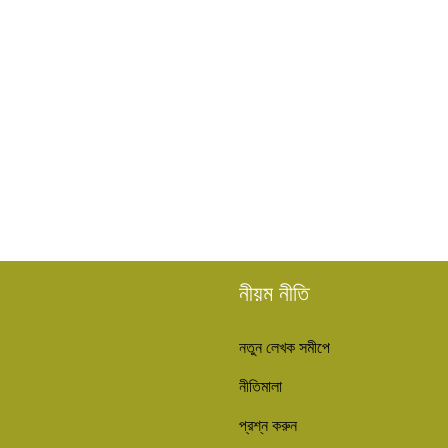
নীয়ম নীতি
নতুন লেখক সমীপে
নীতিমালা
প্রশ্ন করুন