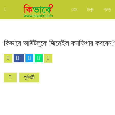
হোম
লিখুন
প্রশ্ন
কিভাবে আউটলুকে জিমেইল কনফিগার করবেন?
পূর্ববর্তী