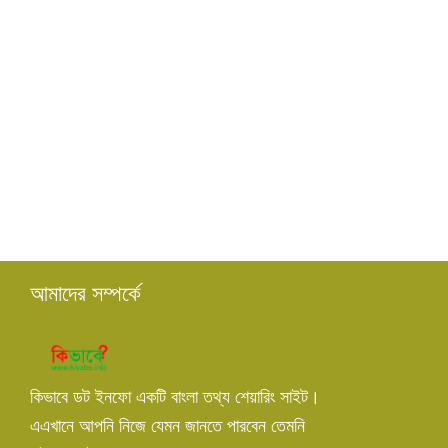
আমাদের সম্পর্কে
কিভাবে ডট ইনফো একটি বাংলা তথ্য শেয়ারিং সাইট।
এএখানে আপনি নিজে যেমন জানতে পারবেন তেমনি