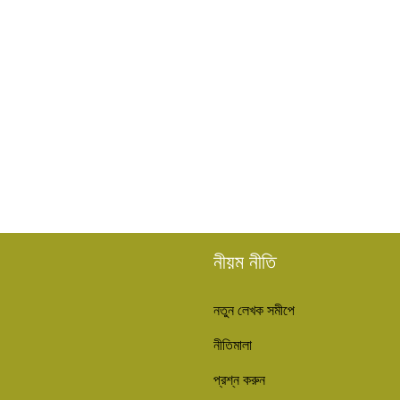
নীয়ম নীতি
নতুন লেখক সমীপে
নীতিমালা
প্রশ্ন করুন