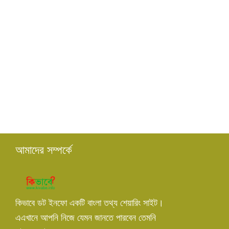
আমাদের সম্পর্কে
কিভাবে ডট ইনফো একটি বাংলা তথ্য শেয়ারিং সাইট।
এএখানে আপনি নিজে যেমন জানতে পারবেন তেমনি