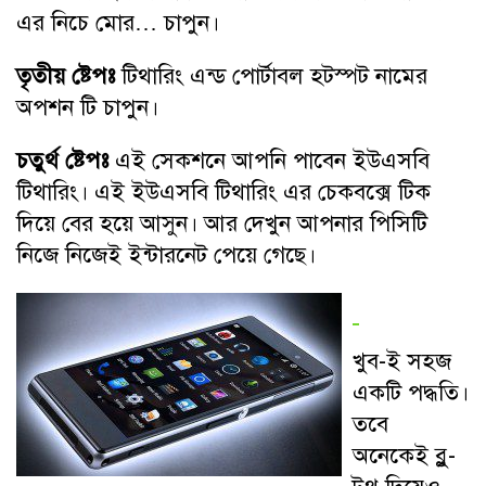
এর নিচে মোর… চাপুন।
তৃতীয় ষ্টেপঃ
টিথারিং এন্ড পোর্টাবল হটস্পট নামের
অপশন টি চাপুন।
চতুর্থ ষ্টেপঃ
এই সেকশনে আপনি পাবেন ইউএসবি
টিথারিং। এই ইউএসবি টিথারিং এর চেকবক্সে টিক
দিয়ে বের হয়ে আসুন। আর দেখুন আপনার পিসিটি
নিজে নিজেই ইন্টারনেট পেয়ে গেছে।
খুব-ই সহজ
একটি পদ্ধতি।
তবে
অনেকেই ব্লু-