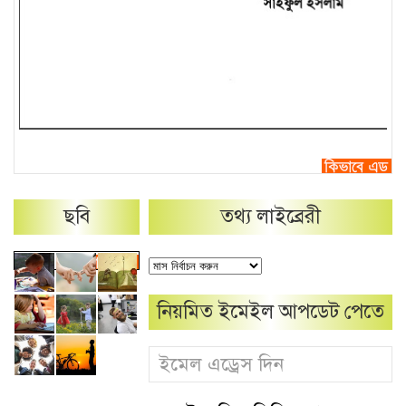
ছবি
তথ্য লাইব্রেরী
নিয়মিত ইমেইল আপডেট পেতে